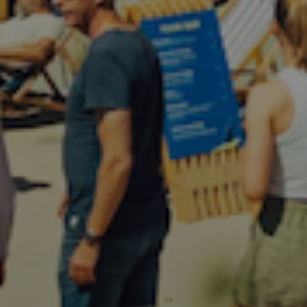
Plejeinstruktioner:
Håndvaskes i koldt vand.
Må ikke bleges.
Dryppes tør.
Må ikke stryges.
Må ikke renses.
BLK | Style No. 89445
Varenr.:
14446-001