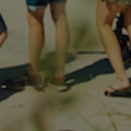
KUNDESERVICE
Vi står klar til at hjælpe.
Kontakt os og få svar indenfor
24 timer.
info@havsstore.dk
Tlf. +45 27 50 17 50
Norgesvej 7A, 9480 Løkken
CVR-nr 39287013
TILMELD NYHEDSBREV
Dit fornavn
Email