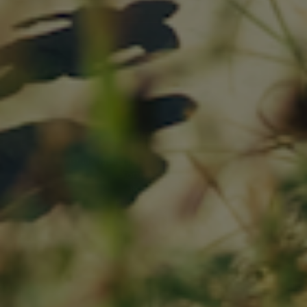
Tilmeld dig
Hurtig levering
Fri fragt over 999,-
Gratis afhentning og returnering i Løkken
Fortryd dit køb
Returnering
Handelsbetingelser