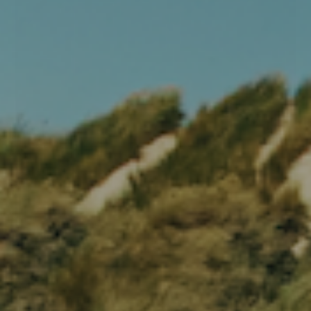
699,00
DKK
Andre varianter
Vælg Størrelse
S
M
L
XL
4.9 på Trustpilot ⭐️⭐️⭐️⭐️⭐️