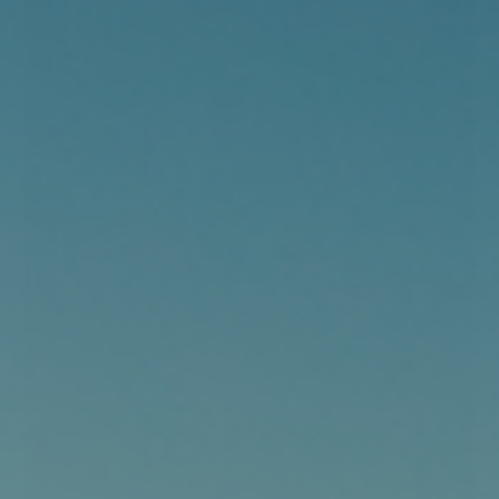
Levering 1 - 3 dage
Forside
»
Shop
Patagonia R3 Yulex Regulator
Gloves
Handsker er ideelle til surfere og andre
vandsportsentusiaster, der søger pålidelig beskyttelse og
ydeevne i koldt vand. Med deres bæredygtige materialer og
etiske produktionsmetoder repræsenterer de et miljøvenligt
valg uden at gå på kompromis med kvaliteten.