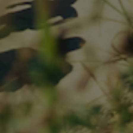
Tilmeld dig
Hurtig levering
Fri fragt over 999,-
Gratis afhentning og returnering i Løkken
Fortryd dit køb
Returnering
Handelsbetingelser