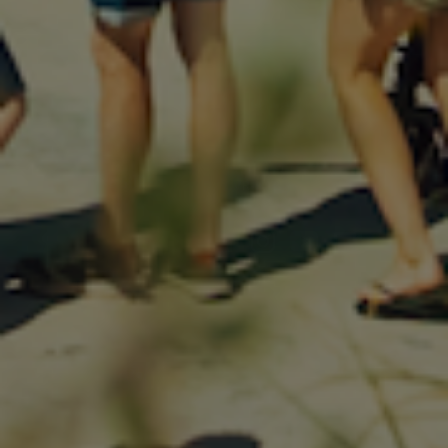
KUNDESERVICE
Vi står klar til at hjælpe.
Kontakt os og få svar indenfor
24 timer.
info@havsstore.dk
Tlf. +45 27 50 17 50
Norgesvej 7A, 9480 Løkken
CVR-nr 39287013
TILMELD NYHEDSBREV
Dit fornavn
Email