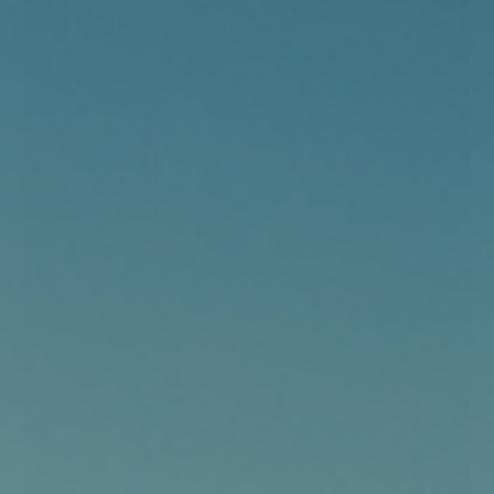
Levering 1 - 3 dage
Forside
»
Surfing
»
Våddragter
»
Accessories til Våddragter
C-Skins Wired+ 7mm LQS
Mitts