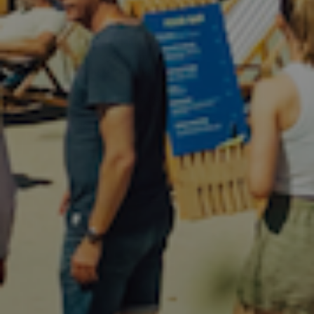
*Bunden af håndladen til spidsen af langfingeren
C-Skins Wired+ 7mm Mitts tilbyder ultimativ beskyttelse
mod koldt vand og ekstremt vejr, hvilket gør dem ideelle til
vinter surfing og koldt vandsport.
C-Skins, Wired+ 7mm Mitts, neoprenhandsker, vinter surfing,
vandsport, koldt vand
Varenr.:
11429