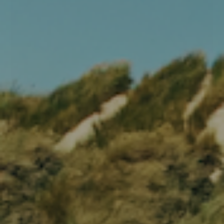
Den tilbyder ultimativ beskyttelse mod koldt vand og
ekstremt vejr, hvilket gør dem ideelle til vinter surfing og
koldt vandspor.
Før
449,00
359,00
DKK
Andre varianter
Vælg Størrelse