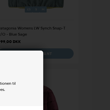
XS
S
M
Patagonia Womens LW Synch Snap-T
/O - Blue Sage
999,00 DKK
VÆLG VARIANT
tionen til
es.