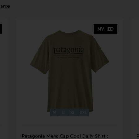
Pyzel Surfboards
Dame
NYHED
M
L
XL
XXL
Patagonia Mens Cap Cool Daily Shirt :
P