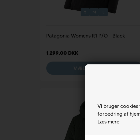
S
M
L
Patagonia Womens R1 P/O - Black
1.299,00 DKK
VÆLG VARIANT
NYHED
Vi bruger cookies t
forbedring af hjem
Læs mere