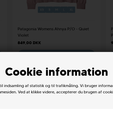
XS
S
M
L
XL
Patagonia Womens Ahnya P/O - Quiet
Violet
P
849,00 DKK
VÆLG VARIANT
Cookie information
NYHED
il indsamling af statistik og til trafikmåling. Vi bruger informa
mesiden. Ved at klikke videre, accepterer du brugen af cooki