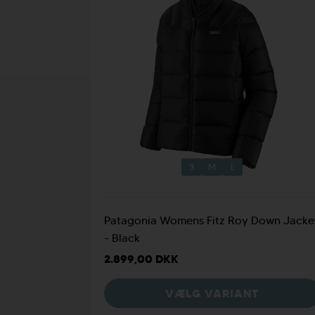
S
M
L
Patagonia Womens Fitz Roy Down Jacke
- Black
2.899,00 DKK
VÆLG VARIANT