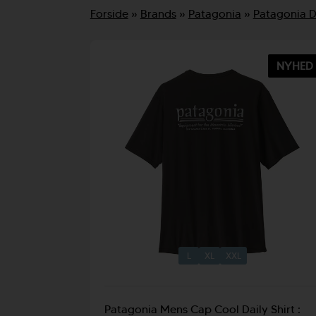
D
Forside
»
Brands
»
Patagonia
»
Patagonia 
NYHED
L
XL
XXL
Patagonia Mens Cap Cool Daily Shirt :