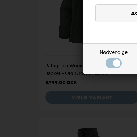
XS
M
Nødvendige
Patagonia Womens Jackson Glacier
Jacket - Old Growth Green
3.799,00 DKK
VÆLG VARIANT