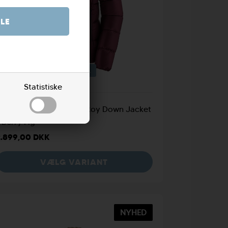
S
M
L
Statistiske
Patagonia Womens Fitz Roy Down Jacket
 Berry Fig
2.899,00 DKK
VÆLG VARIANT
NYHED