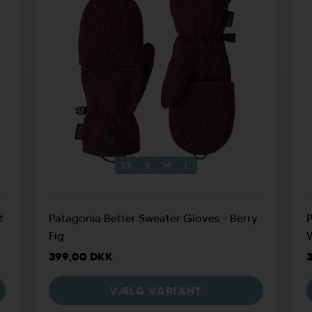
XS
S
M
L
t
Patagonia Better Sweater Gloves - Berry
P
Fig
399,00 DKK
VÆLG VARIANT