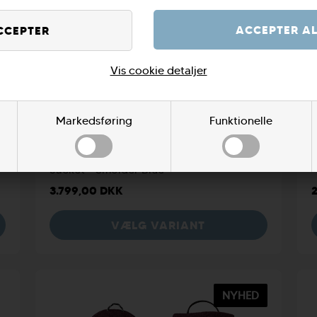
Vis cookie detaljer
XS
S
M
Markedsføring
Funktionelle
Patagonia Womens Jackson Glacier
Jacket - Smolder Blue
-
3.799,00 DKK
VÆLG VARIANT
NYHED