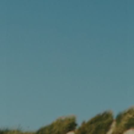
XS
S
M
L
XXL