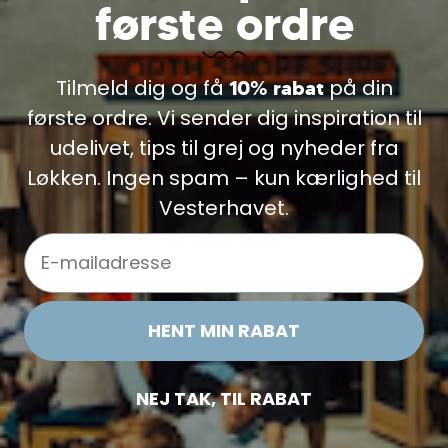
første ordre
Vi bruger cookies til indsamling af statistik og til
trafikmåling. Vi bruger informationen til forbedring af
hjemmesiden. Ved at klikke videre, accepterer du
brugen af cookies.
Tilmeld dig og få
på din
10% rabat
Læs mere
første ordre. Vi sender dig inspiration til
udelivet, tips til grej og nyheder fra
Løkken. Ingen spam – kun kærlighed til
Vesterhavet.
Email
Vis cookie detaljer
XS
Nødvendige
Markedsføring
Funktionelle
Statistiske
Mons Royale Womens Epic Merino Shift Bike Shorts Liner Black
HENT MIN RABAT
599,00 DKK
VÆLG VARIANT
NEJ TAK, TIL RABAT