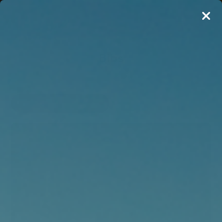
Bibs
Filtrer visning
NYHED