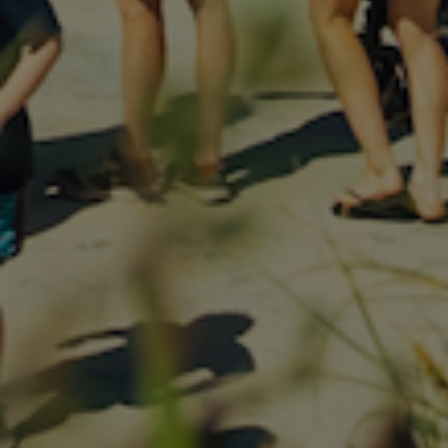
TILMELD NYHEDSBREV
Dit fornavn
Email
Tilmeld dig
Hurtig levering
Fri fragt over 999,-