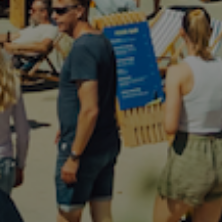
KUNDESERVICE
Vi står klar til at hjælpe.
Kontakt os og få svar indenfor
24 timer.
info@havsstore.dk
Tlf. +45 27 50 17 50
Norgesvej 7A, 9480 Løkken
CVR-nr 39287013