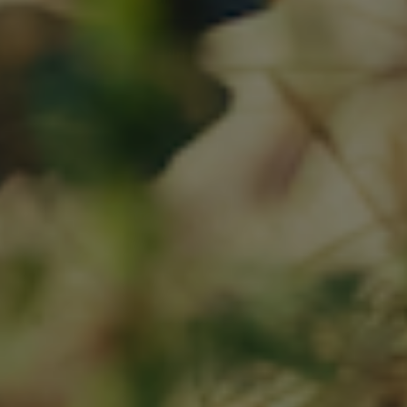
Tilmeld dig
Hurtig levering
Fri fragt over 999,-
Gratis afhentning og returnering i Løkken
Fortryd dit køb
Returnering
Handelsbetingelser