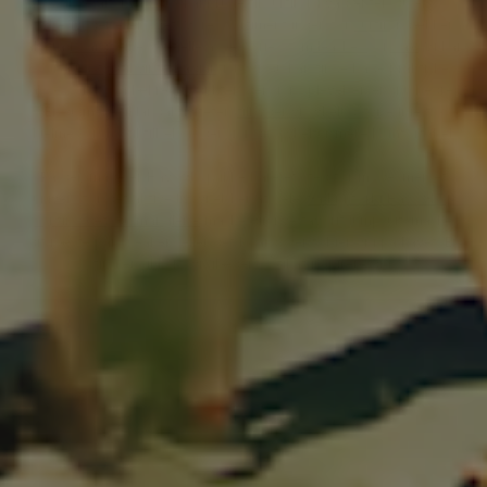
finde alt, hvad du skal bruge til surfing, hvad enten du er
nybegynder eller øvet. Vores sortiment inden for
surfing
dækker
alt fra
boards
til essentielle accessories som
leashes
og
wax.
Vi har
også
udstyr til vinterbadning
, hvor du kan finde både praktiske
accessories og lækre produkter, der gør oplevelsen endnu bedre.
Er du mere til landaktiviteter,
tilbyder vi cykeludstyr
– lige fra
hjelme og sko til tilbehør, der gør din cykeltur mere komfortabel.
På den måde er Havs Shop ikke bare et sted for mode, men et
univers for det aktive liv, vi elsker at dele.
Så kig forbi Havs Shop
og find det, du mangler –
måske din nye favorit jumpsuit, måske
dit næste par sneakers eller det board, der følger dig på havet. Én
ting er sikkert: vi glæder os til at inspirere dig.