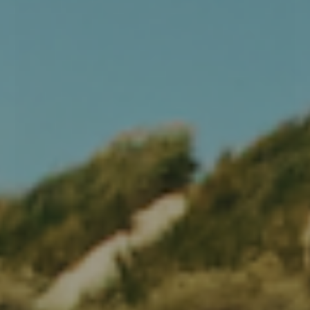
L
XL
Klitmøller Collective Herdis jumpsuit - Black
1.400,00 DKK
VÆLG VARIANT