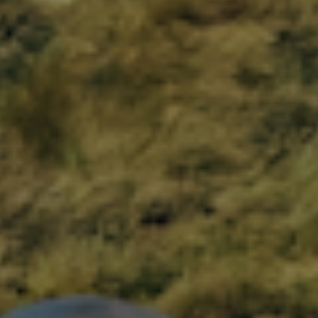
S
L
XL