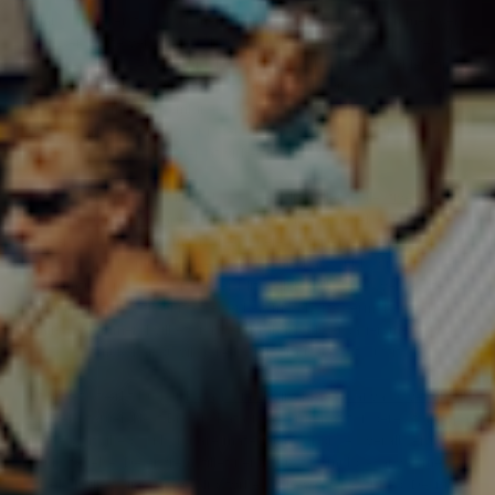
Når sommeren for alvor melder sig, er det svært at komme uden
om den korte version: en
short jumpsuit til kvinder.
Den giver dig
frihed til at bevæge dig, hvad enten du hopper på cyklen til
stranden, pakker tasken til festival eller bare vil nyde en is i solen.
Den korte jumpsuit kombinerer lethed med funktionalitet, og så er
den et sikkert valg for dig, der vil have et look, der er afslappet
uden at virke tilfældigt.
Et af de brands, du finder hos os, er
Klitmøller Collective. Deres
Limona Jumpsuit i farven Moss Green
er et godt eksempel på en
model, der både er komfortabel og elegant. Den er fremstillet i 100
% økologisk bomuld, hvilket gør den åndbar og blød mod huden,
samtidig med at den bærer Klitmøller Collectives velkendte
minimalistiske stil. Snittet er enkelt med korte ærmer, justerbar
talje og lommer, hvilket gør den praktisk i hverdagen men stadig
smuk, når du vil gøre lidt ekstra ud af dit outfit.
Et andet stærkt bud er
Patagonias Point Reyes Canvas Overalls til
kvinder
i farven Nest Brown. Patagonia er kendt for deres fokus på
bæredygtighed og holdbare materialer, og disse overalls er ingen
undtagelse. De er fremstillet i en robust bomulds-canvas med
stræk, hvilket giver både slidstyrke og bevægelsesfrihed. Designet