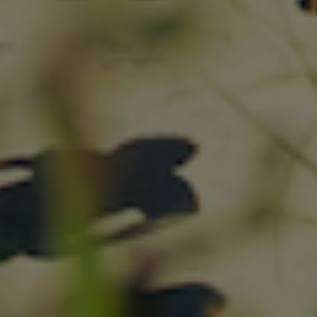
KUNDESERVICE
Vi står klar til at hjælpe.
Kontakt os og få svar indenfor
24 timer.
info@havsstore.dk
Tlf. +45 27 50 17 50
Norgesvej 7A, 9480 Løkken
CVR-nr 39287013
TILMELD NYHEDSBREV
Dit fornavn
Email