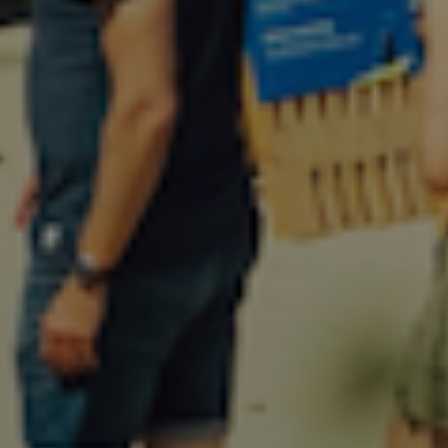
er inspireret af klassisk arbejdstøj med justerbare stropper og
praktiske lommer, men med et moderne fit, der gør dem lige så
relevante i byen som i naturen.
Men hos Havs Shop er det ikke kun jumpsuits, du finder. Vi har et
bredt udvalg af tøj til kvinder, der giver dig muligheden for at
skabe en garderobe, der både er praktisk, komfortabel og
stilsikker. Vores kollektion byder på alt fra
sko,
bukser
og
t-shirts
til
sweatshirts
og
accessories
. Uanset om du er på udkig efter
basisdele til hverdagen eller en statement-piece, der giver dit
outfit karakter, finder du inspiration i vores udvalg.
Selv om vi har et stort fokus på kvindetøj, har vi også dedikerede
kollektioner til mænd og børn. Hos Havs Shop kan du derfor finde
tøj til mænd
, der spænder fra klassiske skjorter og bukser til
outdoor-inspirerede styles, der kan klare vind og vejr. For de
mindste tilbyder vi
tøj til børn
, hvor kvalitet og komfort er i
centrum, så børnene kan lege, udforske og være aktive uden
begrænsninger.
Vi har et bredt udvalg af udstyr til de aktiviteter, vi selv holder
mest af – havet, naturen og det aktive liv. Det betyder, at du kan