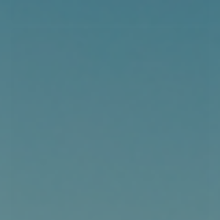
VÆLG VARIANT