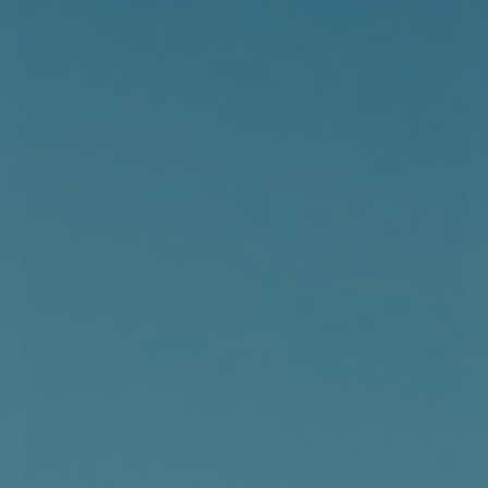
XS
S
M
L
XL
Klitmøller Collective Herdis jumpsuit - Light blue chambrey
1.400,00 DKK