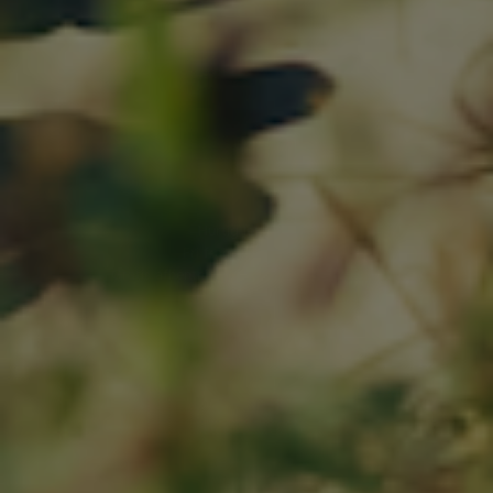
Tilmeld dig
Hurtig levering
Fri fragt over 999,-
Gratis afhentning og returnering i Løkken
Fortryd dit køb
Returnering
Handelsbetingelser