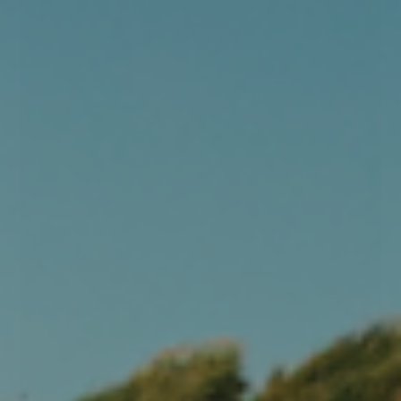
UK 6
UK 8
UK 12
C-Skins UV Skins Premium Womens SS Vest - Raven
Black/Bluestone Tripical/Saffron - RV/BST/SF
299,00 DKK