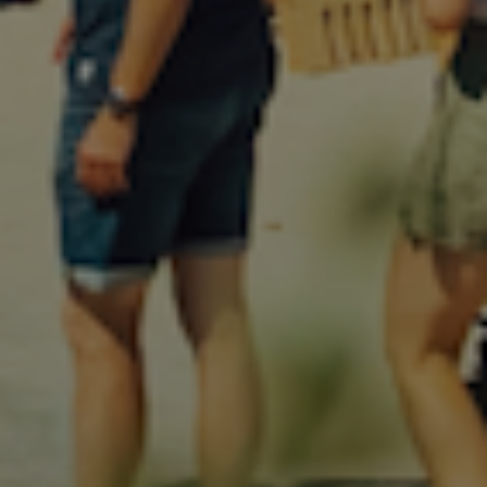
Når du vælger en UV trøje, handler det ikke kun om beskyttelse.
Det handler om at kunne blive ude lidt længere. Om at tage en
ekstra tur på boardet. Om at sidde i sandet efter badeturen uden
at tænke på, om skuldrene allerede er røde.
Hos HAVS ser vi UV tøj som en del af det aktive udeliv - ikke som
noget, der fylder, men som noget der gør det lettere at være i
naturen. Uanset om du vælger en klassisk UV bluse til
stranddagene eller kombinerer den med andet udstyr til
vandaktiviteter, får du altid hurtig levering, fri fragt over 999 kr.
og mulighed for gratis afhentning og returnering i Løkken.