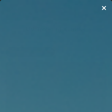
UV Trøjer til Kvinder
Filtrer visning