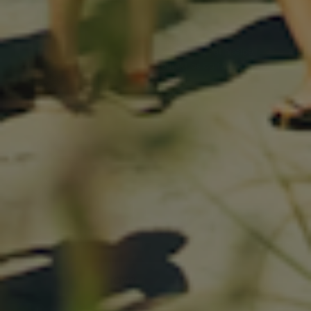
KUNDESERVICE
Vi står klar til at hjælpe.
Kontakt os og få svar indenfor
24 timer.
info@havsstore.dk
Tlf. +45 27 50 17 50
Norgesvej 7A, 9480 Løkken
CVR-nr 39287013
TILMELD NYHEDSBREV
Dit fornavn
Email