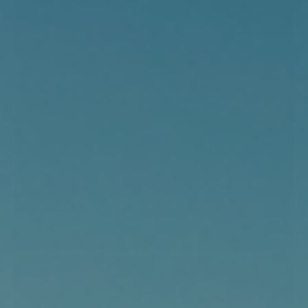
UK 6
UK 8
UK 12
UK 14
C-Skins UV Skins Premium Womens LS Vest - Raven
Black/Bluestone Tropical/Cascade Blue - RV/BST/CS
299,00 DKK
VÆLG VARIANT