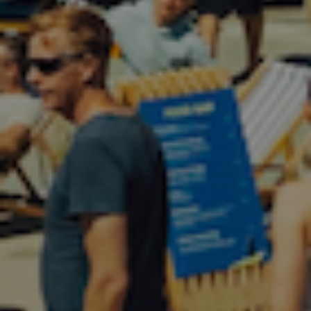
kvinder
for ekstra varme.
Til mænd finder du tilsvarende modeller i vores sortiment af
UV
trøjer til mænd
, og til børn, der bruger mange timer i solen, er
vores
UV dragter til børn
et godt supplement.
Bevægelsesfrihed med UV tøj til kvinder
En UV bluse til kvinder skal sidde behageligt uden at føles stram.
Den skal være let nok til, at du næsten ikke mærker den, men
dækkende nok til at give tryghed i solen. Langærmede modeller
giver ekstra beskyttelse på arme og skuldre, mens kortærmede
varianter er oplagte på de varmeste dage.
Hos HAVS er alt vores udvalg af UV tøj til damer valgt med fokus
på funktion, komfort og et roligt udtryk, der passer til et aktivt liv
tæt på naturen. Designet er enkelt og anvendeligt - skabt til
bevægelse og lange dage udendørs.
En del af livet tæt på vandet