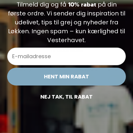
Tilmeld dig og få
på din
10% rabat
Læs mere
første ordre. Vi sender dig inspiration til
udelivet, tips til grej og nyheder fra
Løkken. Ingen spam – kun kærlighed til
Vesterhavet.
Email
Vis cookie detaljer
Nødvendige
Markedsføring
Funktionelle
Statistiske
30/40 kg
90/120 kg
HENT MIN RABAT
SECUMAR Jump Pro Redningsvest
NEJ TAK, TIL RABAT
499,00 DKK
VÆLG VARIANT