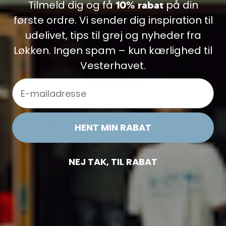
Tilmeld dig og få
på din
10% rabat
Læs mere
første ordre. Vi sender dig inspiration til
udelivet, tips til grej og nyheder fra
Løkken. Ingen spam – kun kærlighed til
Vesterhavet.
Email
Vis cookie detaljer
Nødvendige
Markedsføring
Funktionelle
Statistiske
L
XL
HENT MIN RABAT
Patagonia Mens Yulex Impact Vest
NEJ TAK, TIL RABAT
2.899,00
2.029,00 DKK
VÆLG VARIANT