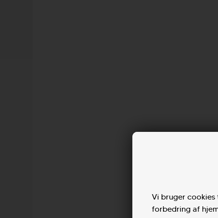
D
Andet
Surfpakker
Bodyboards
Skimboards
Balance Boards
Skate & Surfskate Board
Vi bruger cookies t
forbedring af hjem