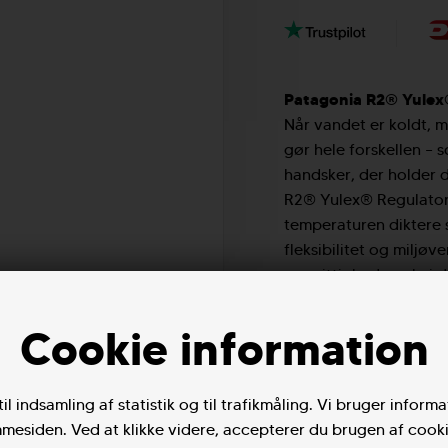
Pyzel Surfboards
Patagonia R2® Yulex
Når vandet er koldt, m
gør hele forskellen –
handsker, der holder 
R2® Yulex® Regulator G
temperaturen diktere
fleksibilitet og miljø
samvittighed – selv i 
Disse 3 mm tykke hands
Yulex® naturgummi – e
Cookie information
beklædt med hurtigtø
formstøbte fingre, sv
en tætsiddende, næste
il indsamling af statistik og til trafikmåling. Vi bruger informa
hænder varme og klar t
mesiden. Ved at klikke videre, accepterer du brugen af cooki