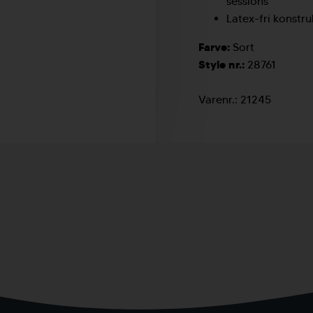
sessions
Latex-fri konstr
Farve:
Sort
Style nr.:
28761
Varenr.:
21245