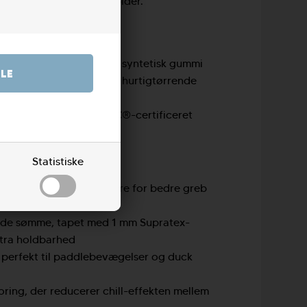
inden rusker og vandet bider.
Yulex® naturgummi, 15% syntetisk gummi
nanvendt polyester med hurtigtørrende
 Trade Certified™ og FSC®-certificeret
Statistiske
rm med formstøbte fingre for bedre greb
ede sømme, tapet med 1 mm Supratex-
stra holdbarhed
 – perfekt til paddlebevægelser og duck
oring, der reducerer chill-effekten mellem