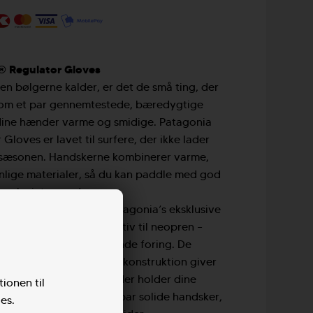
T
® Regulator Gloves
en bølgerne kalder, er det de små ting, der
 som et par gennemtestede, bæredygtige
dine hænder varme og smidige. Patagonia
loves er lavet til surfere, der ikke lader
 sæsonen. Handskerne kombinerer varme,
venlige materialer, så du kan paddle med god
dansk vintervand.
ker er fremstillet af Patagonia’s eksklusive
t plantebaseret alternativ til neopren –
rrende og varmeisolerende foring. De
ejsede sømme og limede konstruktion giver
n vandtæt forsegling, der holder dine
tionen til
il action. Kort sagt: et par solide handsker,
es.