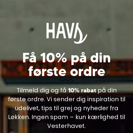
Få 10% på din
Cookie information
første ordre
Vi bruger cookies til indsamling af statistik og til
trafikmåling. Vi bruger informationen til forbedring af
OPLEVELSER I
hjemmesiden. Ved at klikke videre, accepterer du
brugen af cookies.
Tilmeld dig og få
på din
10% rabat
VANDKANTEN
Læs mere
første ordre. Vi sender dig inspiration til
udelivet, tips til grej og nyheder fra
Løkken. Ingen spam – kun kærlighed til
Vesterhavet.
Shop