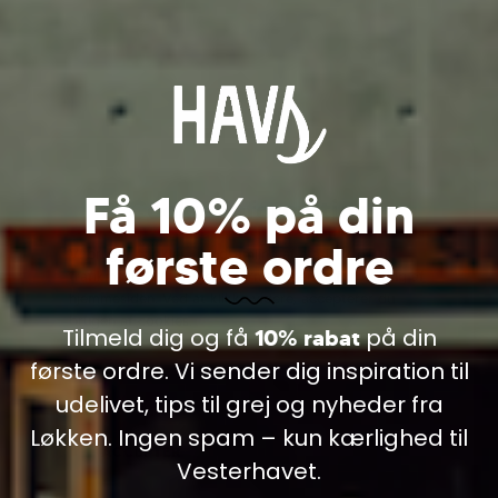
Få 10% på din
Cookie information
første ordre
Vi bruger cookies til indsamling af statistik og til
trafikmåling. Vi bruger informationen til forbedring af
OPLEVELSER I
hjemmesiden. Ved at klikke videre, accepterer du
brugen af cookies.
Tilmeld dig og få
på din
10% rabat
VANDKANTEN
Læs mere
første ordre. Vi sender dig inspiration til
udelivet, tips til grej og nyheder fra
Løkken. Ingen spam – kun kærlighed til
Vesterhavet.
Shop