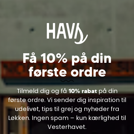
Få 10% på din
Cookie information
første ordre
Vi bruger cookies til indsamling af statistik og til
trafikmåling. Vi bruger informationen til forbedring af
OPLEVELSER I
hjemmesiden. Ved at klikke videre, accepterer du
brugen af cookies.
Tilmeld dig og få
på din
10% rabat
VANDKANTEN
Læs mere
første ordre. Vi sender dig inspiration til
udelivet, tips til grej og nyheder fra
Løkken. Ingen spam – kun kærlighed til
Vesterhavet.
Shop